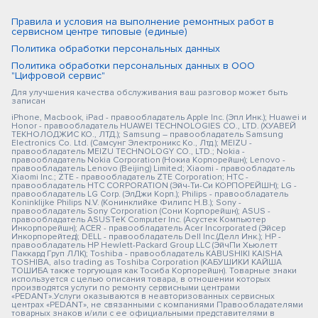
Правила и условия на выполнение ремонтных работ в
сервисном центре типовые (единые)
Политика обработки персональных данных
Политика обработки персональных данных в ООО
"Цифровой сервис"
Для улучшения качества обслуживания ваш разговор может быть
записан
iPhone, Macbook, iPad - правообладатель Apple Inc. (Эпл Инк.); Huawei и
Honor - правообладатель HUAWEI TECHNOLOGIES CO., LTD. (ХУАВЕЙ
ТЕКНОЛОДЖИС КО., ЛТД.); Samsung – правообладатель Samsung
Electronics Co. Ltd. (Самсунг Электроникс Ко., Лтд.); MEIZU -
правообладатель MEIZU TECHNOLOGY CO., LTD.; Nokia -
правообладатель Nokia Corporation (Нокиа Корпорейшн); Lenovo -
правообладатель Lenovo (Beijing) Limited; Xiaomi - правообладатель
Xiaomi Inc.; ZTE - правообладатель ZTE Corporation; HTC -
правообладатель HTC CORPORATION (Эйч-Ти-Си КОРПОРЕЙШН); LG -
правообладатель LG Corp. (ЭлДжи Корп.); Philips - правообладатель
Koninklijke Philips N.V. (Конинклийке Филипс Н.В.); Sony -
правообладатель Sony Corporation (Сони Корпорейшн); ASUS -
правообладатель ASUSTeK Computer Inc. (Асустек Компьютер
Инкорпорейшн); ACER - правообладатель Acer Incorporated (Эйсер
Инкорпорейтед); DELL - правообладатель Dell Inc.(Делл Инк.); HP -
правообладатель HP Hewlett-Packard Group LLC (ЭйчПи Хьюлетт
Паккард Груп ЛЛК); Toshiba - правообладатель KABUSHIKI KAISHA
TOSHIBA, also trading as Toshiba Corporation (КАБУШИКИ КАЙША
ТОШИБА также торгующая как Тосиба Корпорейшн). Товарные знаки
используется с целью описания товара, в отношении которых
производятся услуги по ремонту сервисными центрами
«PEDANT».Услуги оказываются в неавторизованных сервисных
центрах «PEDANT», не связанными с компаниями Правообладателями
товарных знаков и/или с ее официальными представителями в