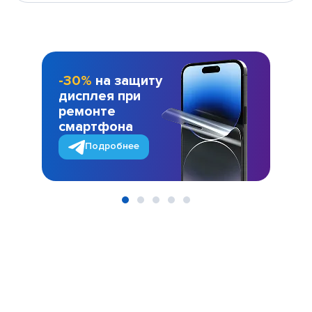
-30%
на защиту
дисплея при
ремонте
смартфона
Подробнее
Item
1
of
5