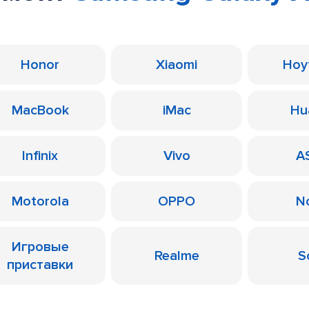
Honor
Xiaomi
Ноу
MacBook
iMac
Hu
Infinix
Vivo
A
Motorola
OPPO
N
Игровые
Realme
S
приставки