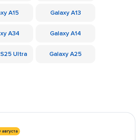
axy A15
Galaxy A13
axy A34
Galaxy A14
 S25 Ultra
Galaxy A25
0 августа