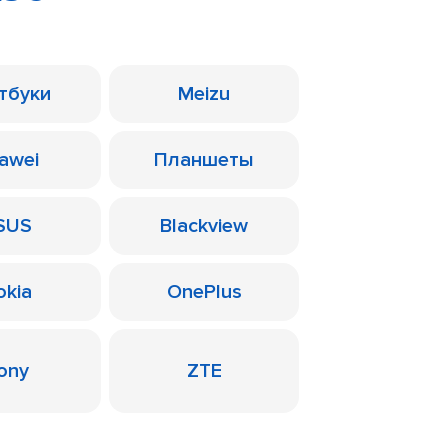
тбуки
Meizu
awei
Планшеты
SUS
Blackview
okia
OnePlus
ony
ZTE