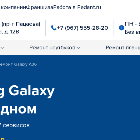
 компании
Франшиза
Работа в Pedant.ru
 (пр-т Пацаева)
ПН - 
+7 (967) 555-28-20
, д. 12В
Без 
Ремонт
ноутбуков
Ремонт
план
емонт Galaxy A36
 Galaxy
удном
7 сервисов