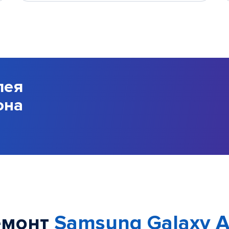
лея
она
емонт
Samsung Galaxy 