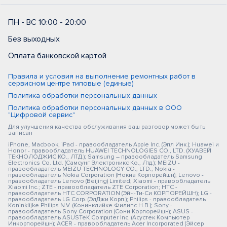
ПН - ВС 10:00 - 20:00
Без выходных
Оплата банковской картой
Правила и условия на выполнение ремонтных работ в
сервисном центре типовые (единые)
Политика обработки персональных данных
Политика обработки персональных данных в ООО
"Цифровой сервис"
Для улучшения качества обслуживания ваш разговор может быть
записан
iPhone, Macbook, iPad - правообладатель Apple Inc. (Эпл Инк.); Huawei и
Honor - правообладатель HUAWEI TECHNOLOGIES CO., LTD. (ХУАВЕЙ
ТЕКНОЛОДЖИС КО., ЛТД.); Samsung – правообладатель Samsung
Electronics Co. Ltd. (Самсунг Электроникс Ко., Лтд.); MEIZU -
правообладатель MEIZU TECHNOLOGY CO., LTD.; Nokia -
правообладатель Nokia Corporation (Нокиа Корпорейшн); Lenovo -
правообладатель Lenovo (Beijing) Limited; Xiaomi - правообладатель
Xiaomi Inc.; ZTE - правообладатель ZTE Corporation; HTC -
правообладатель HTC CORPORATION (Эйч-Ти-Си КОРПОРЕЙШН); LG -
правообладатель LG Corp. (ЭлДжи Корп.); Philips - правообладатель
Koninklijke Philips N.V. (Конинклийке Филипс Н.В.); Sony -
правообладатель Sony Corporation (Сони Корпорейшн); ASUS -
правообладатель ASUSTeK Computer Inc. (Асустек Компьютер
Инкорпорейшн); ACER - правообладатель Acer Incorporated (Эйсер