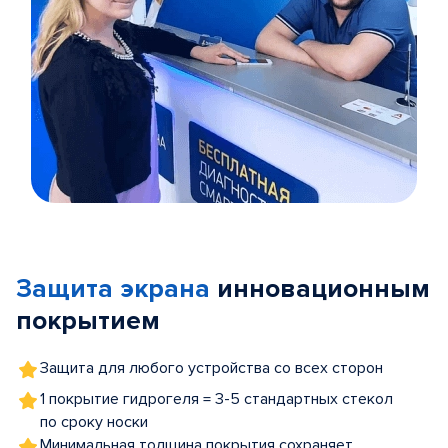
Item
1
of
Защита экрана
инновационным
5
покрытием
Защита для любого устройства со всех сторон
1 покрытие гидрогеля = 3-5 стандартных стекол
по сроку носки
Минимальная толщина покрытия сохраняет