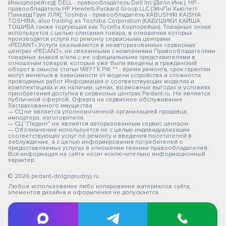
Инкорпорейтед); DELL - правообладатель Dell Inc.(Делл Инк.); HP -
правообладатель HP Hewlett-Packard Group LLC (ЭйчПи Хьюлетт
Паккард Груп ЛЛК); Toshiba - правообладатель KABUSHIKI KAISHA
TOSHIBA, also trading as Toshiba Corporation (КАБУШИКИ КАЙША
ТОШИБА также торгующая как Тосиба Корпорейшн). Товарные знаки
используется с целью описания товара, в отношении которых
производятся услуги по ремонту сервисными центрами
«PEDANT».Услуги оказываются в неавторизованных сервисных
центрах «PEDANT», не связанными с компаниями Правообладателями
товарных знаков и/или с ее официальными представителями в
отношении товаров, которые уже были введены в гражданский
оборот в смысле статьи 1487 ГК РФ ** - время ремонта, срок гарантии
могут меняться в зависимости от модели устройства и сложности
проводимых работ Информация о соответствующих моделях и
комплектациях и их наличии, ценах, возможных выгодах и условиях
приобретения доступна в сервисных центрах Pedant.ru. Не является
публичной офертой. Оферта на сервисное обслуживание
Застрахованного имущества
— СЦ не является уполномоченной организацией продавца,
импортера, изготовителя.
— СЦ "Педант" не является авторизованным сервис центром.
— Обозначение используется не с целью индивидуализации
соответствующих услуг по ремонту и введения посетителей в
заблуждение, а с целью информирования потребителей о
предоставляемых услугах в отношении техники правообладателей.
Вся информация на сайте носит исключительно информационный
характер.
© 2026 pedant-dolgoprudnyj.ru
Любое использование либо копирование материалов сайта,
элементов дизайна и оформления не допускается.