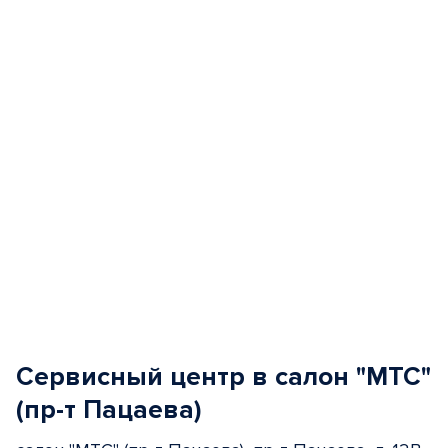
of
5
Сервисный центр в салон "МТС"
(пр-т Пацаева)