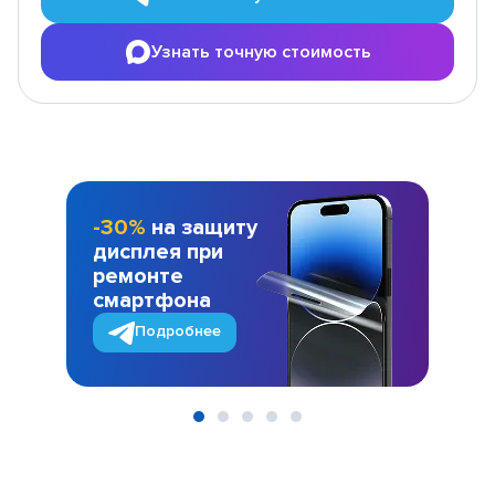
Узнать точную стоимость
-30%
на защиту
дисплея при
ремонте
смартфона
Подробнее
Item
1