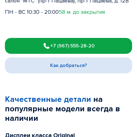
салон "МТС" (пр-т Пацаева), пр-т Пацаева, д. 12В
ПН - ВС 10:30 - 20:00
58 м. до закрытия
Item
1
+7 (967) 555-28-20
of
3
Как добраться?
Качественные детали
на
популярные
модели
всегда в
наличии
Дисплеи класса Original