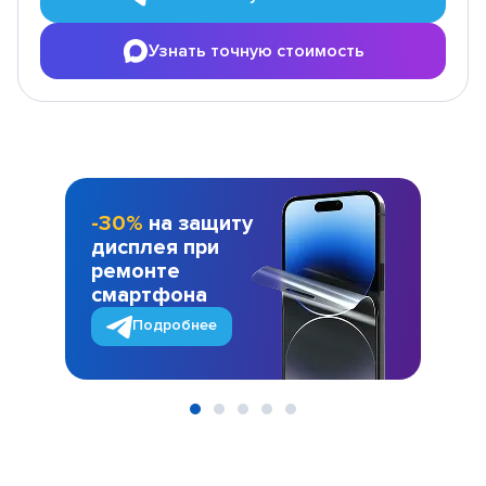
Узнать точную стоимость
-30%
на защиту
дисплея при
ремонте
смартфона
Подробнее
Item
1