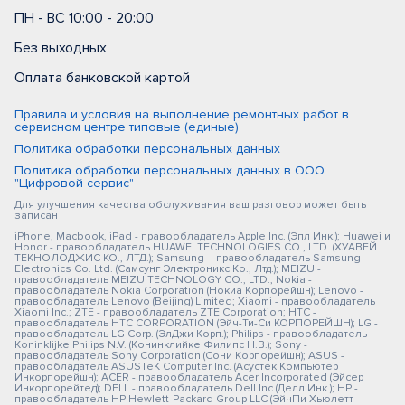
ПН - ВС 10:00 - 20:00
Без выходных
Оплата банковской картой
Правила и условия на выполнение ремонтных работ в
сервисном центре типовые (единые)
Политика обработки персональных данных
Политика обработки персональных данных в ООО
"Цифровой сервис"
Для улучшения качества обслуживания ваш разговор может быть
записан
iPhone, Macbook, iPad - правообладатель Apple Inc. (Эпл Инк.); Huawei и
Honor - правообладатель HUAWEI TECHNOLOGIES CO., LTD. (ХУАВЕЙ
ТЕКНОЛОДЖИС КО., ЛТД.); Samsung – правообладатель Samsung
Electronics Co. Ltd. (Самсунг Электроникс Ко., Лтд.); MEIZU -
правообладатель MEIZU TECHNOLOGY CO., LTD.; Nokia -
правообладатель Nokia Corporation (Нокиа Корпорейшн); Lenovo -
правообладатель Lenovo (Beijing) Limited; Xiaomi - правообладатель
Xiaomi Inc.; ZTE - правообладатель ZTE Corporation; HTC -
правообладатель HTC CORPORATION (Эйч-Ти-Си КОРПОРЕЙШН); LG -
правообладатель LG Corp. (ЭлДжи Корп.); Philips - правообладатель
Koninklijke Philips N.V. (Конинклийке Филипс Н.В.); Sony -
правообладатель Sony Corporation (Сони Корпорейшн); ASUS -
правообладатель ASUSTeK Computer Inc. (Асустек Компьютер
Инкорпорейшн); ACER - правообладатель Acer Incorporated (Эйсер
Инкорпорейтед); DELL - правообладатель Dell Inc.(Делл Инк.); HP -
правообладатель HP Hewlett-Packard Group LLC (ЭйчПи Хьюлетт