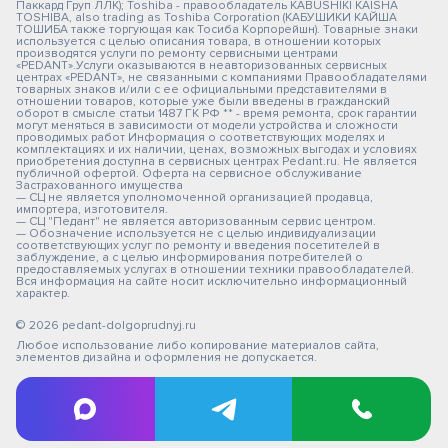
Паккард Груп ЛЛК); Toshiba - правообладатель KABUSHIKI KAISHA
TOSHIBA, also trading as Toshiba Corporation (КАБУШИКИ КАЙША
ТОШИБА также торгующая как Тосиба Корпорейшн). Товарные знаки
используется с целью описания товара, в отношении которых
производятся услуги по ремонту сервисными центрами
«PEDANT».Услуги оказываются в неавторизованных сервисных
центрах «PEDANT», не связанными с компаниями Правообладателями
товарных знаков и/или с ее официальными представителями в
отношении товаров, которые уже были введены в гражданский
оборот в смысле статьи 1487 ГК РФ ** - время ремонта, срок гарантии
могут меняться в зависимости от модели устройства и сложности
проводимых работ Информация о соответствующих моделях и
комплектациях и их наличии, ценах, возможных выгодах и условиях
приобретения доступна в сервисных центрах Pedant.ru. Не является
публичной офертой. Оферта на сервисное обслуживание
Застрахованного имущества
— СЦ не является уполномоченной организацией продавца,
импортера, изготовителя.
— СЦ "Педант" не является авторизованным сервис центром.
— Обозначение используется не с целью индивидуализации
соответствующих услуг по ремонту и введения посетителей в
заблуждение, а с целью информирования потребителей о
предоставляемых услугах в отношении техники правообладателей.
Вся информация на сайте носит исключительно информационный
характер.
© 2026 pedant-dolgoprudnyj.ru
Любое использование либо копирование материалов сайта,
элементов дизайна и оформления не допускается.