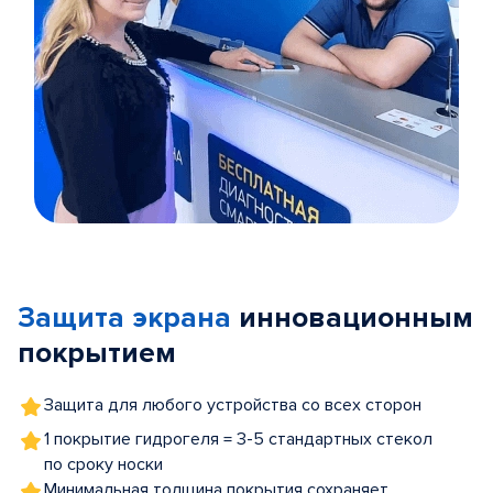
Item
1
of
Защита экрана
инновационным
5
покрытием
Защита для любого устройства со всех сторон
1 покрытие гидрогеля = 3-5 стандартных стекол
по сроку носки
Минимальная толщина покрытия сохраняет