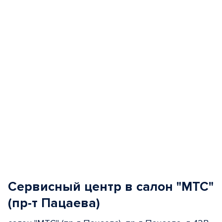
of
5
Сервисный центр в салон "МТС"
(пр-т Пацаева)