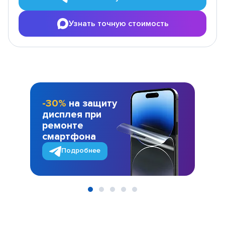
Узнать точную стоимость
-30%
на защиту
дисплея при
ремонте
смартфона
Подробнее
Item
1