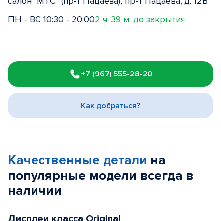
салон "МТС" (пр-т Пацаева), пр-т Пацаева, д. 12В
ПН - ВС 10:30 - 20:00
2 ч. 39 м. до закрытия
Item
1
+7 (967) 555-28-20
of
3
Как добраться?
Качественные детали
на
популярные
модели
всегда в
наличии
Дисплеи класса Original