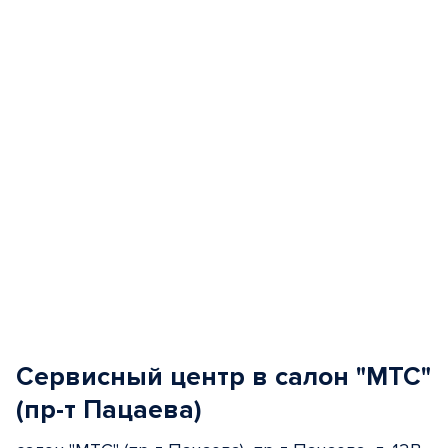
of
5
Сервисный центр в салон "МТС"
(пр-т Пацаева)