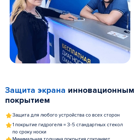
Item
1
of
Защита экрана
инновационным
5
покрытием
Защита для любого устройства со всех сторон
1 покрытие гидрогеля = 3-5 стандартных стекол
по сроку носки
Минимальная толщина покрытия сохраняет