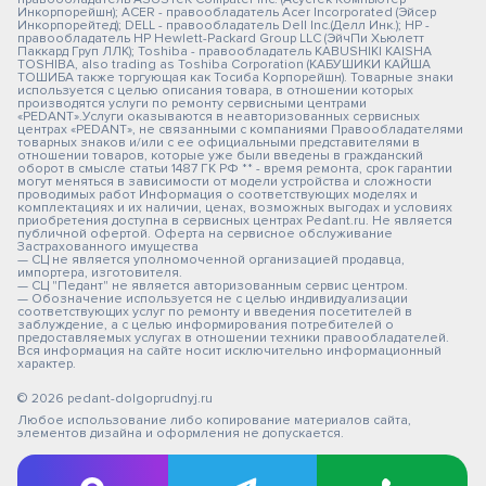
Инкорпорейшн); ACER - правообладатель Acer Incorporated (Эйсер
Инкорпорейтед); DELL - правообладатель Dell Inc.(Делл Инк.); HP -
правообладатель HP Hewlett-Packard Group LLC (ЭйчПи Хьюлетт
Паккард Груп ЛЛК); Toshiba - правообладатель KABUSHIKI KAISHA
TOSHIBA, also trading as Toshiba Corporation (КАБУШИКИ КАЙША
ТОШИБА также торгующая как Тосиба Корпорейшн). Товарные знаки
используется с целью описания товара, в отношении которых
производятся услуги по ремонту сервисными центрами
«PEDANT».Услуги оказываются в неавторизованных сервисных
центрах «PEDANT», не связанными с компаниями Правообладателями
товарных знаков и/или с ее официальными представителями в
отношении товаров, которые уже были введены в гражданский
оборот в смысле статьи 1487 ГК РФ ** - время ремонта, срок гарантии
могут меняться в зависимости от модели устройства и сложности
проводимых работ Информация о соответствующих моделях и
комплектациях и их наличии, ценах, возможных выгодах и условиях
приобретения доступна в сервисных центрах Pedant.ru. Не является
публичной офертой. Оферта на сервисное обслуживание
Застрахованного имущества
— СЦ не является уполномоченной организацией продавца,
импортера, изготовителя.
— СЦ "Педант" не является авторизованным сервис центром.
— Обозначение используется не с целью индивидуализации
соответствующих услуг по ремонту и введения посетителей в
заблуждение, а с целью информирования потребителей о
предоставляемых услугах в отношении техники правообладателей.
Вся информация на сайте носит исключительно информационный
характер.
© 2026 pedant-dolgoprudnyj.ru
Любое использование либо копирование материалов сайта,
элементов дизайна и оформления не допускается.