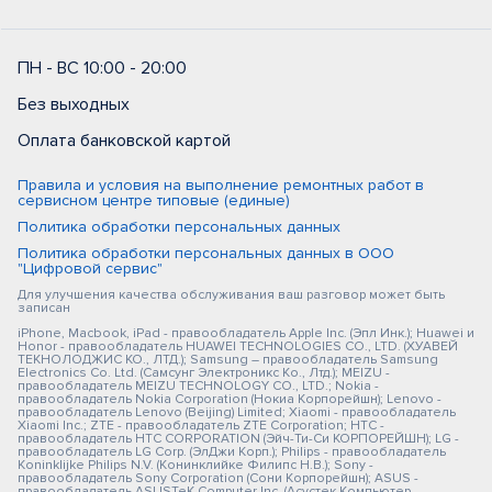
ПН - ВС 10:00 - 20:00
Без выходных
Оплата банковской картой
Правила и условия на выполнение ремонтных работ в
сервисном центре типовые (единые)
Политика обработки персональных данных
Политика обработки персональных данных в ООО
"Цифровой сервис"
Для улучшения качества обслуживания ваш разговор может быть
записан
iPhone, Macbook, iPad - правообладатель Apple Inc. (Эпл Инк.); Huawei и
Honor - правообладатель HUAWEI TECHNOLOGIES CO., LTD. (ХУАВЕЙ
ТЕКНОЛОДЖИС КО., ЛТД.); Samsung – правообладатель Samsung
Electronics Co. Ltd. (Самсунг Электроникс Ко., Лтд.); MEIZU -
правообладатель MEIZU TECHNOLOGY CO., LTD.; Nokia -
правообладатель Nokia Corporation (Нокиа Корпорейшн); Lenovo -
правообладатель Lenovo (Beijing) Limited; Xiaomi - правообладатель
Xiaomi Inc.; ZTE - правообладатель ZTE Corporation; HTC -
правообладатель HTC CORPORATION (Эйч-Ти-Си КОРПОРЕЙШН); LG -
правообладатель LG Corp. (ЭлДжи Корп.); Philips - правообладатель
Koninklijke Philips N.V. (Конинклийке Филипс Н.В.); Sony -
правообладатель Sony Corporation (Сони Корпорейшн); ASUS -
правообладатель ASUSTeK Computer Inc. (Асустек Компьютер