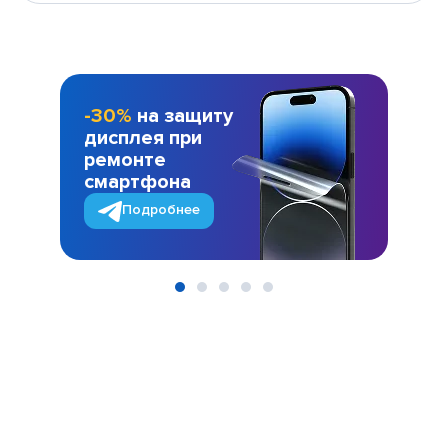
-30%
на защиту
дисплея при
ремонте
смартфона
Подробнее
Item
1
of
5