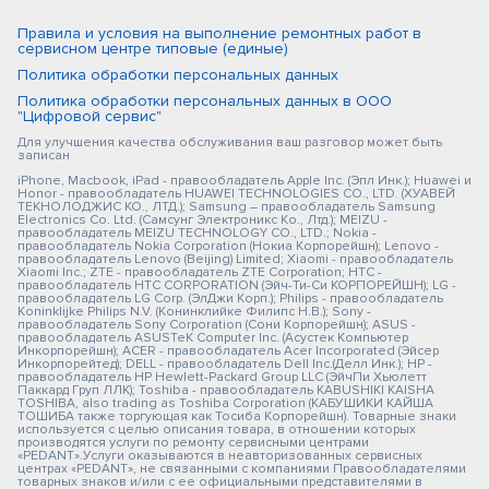
Правила и условия на выполнение ремонтных работ в
сервисном центре типовые (единые)
Политика обработки персональных данных
Политика обработки персональных данных в ООО
"Цифровой сервис"
Для улучшения качества обслуживания ваш разговор может быть
записан
iPhone, Macbook, iPad - правообладатель Apple Inc. (Эпл Инк.); Huawei и
Honor - правообладатель HUAWEI TECHNOLOGIES CO., LTD. (ХУАВЕЙ
ТЕКНОЛОДЖИС КО., ЛТД.); Samsung – правообладатель Samsung
Electronics Co. Ltd. (Самсунг Электроникс Ко., Лтд.); MEIZU -
правообладатель MEIZU TECHNOLOGY CO., LTD.; Nokia -
правообладатель Nokia Corporation (Нокиа Корпорейшн); Lenovo -
правообладатель Lenovo (Beijing) Limited; Xiaomi - правообладатель
Xiaomi Inc.; ZTE - правообладатель ZTE Corporation; HTC -
правообладатель HTC CORPORATION (Эйч-Ти-Си КОРПОРЕЙШН); LG -
правообладатель LG Corp. (ЭлДжи Корп.); Philips - правообладатель
Koninklijke Philips N.V. (Конинклийке Филипс Н.В.); Sony -
правообладатель Sony Corporation (Сони Корпорейшн); ASUS -
правообладатель ASUSTeK Computer Inc. (Асустек Компьютер
Инкорпорейшн); ACER - правообладатель Acer Incorporated (Эйсер
Инкорпорейтед); DELL - правообладатель Dell Inc.(Делл Инк.); HP -
правообладатель HP Hewlett-Packard Group LLC (ЭйчПи Хьюлетт
Паккард Груп ЛЛК); Toshiba - правообладатель KABUSHIKI KAISHA
TOSHIBA, also trading as Toshiba Corporation (КАБУШИКИ КАЙША
ТОШИБА также торгующая как Тосиба Корпорейшн). Товарные знаки
используется с целью описания товара, в отношении которых
производятся услуги по ремонту сервисными центрами
«PEDANT».Услуги оказываются в неавторизованных сервисных
центрах «PEDANT», не связанными с компаниями Правообладателями
товарных знаков и/или с ее официальными представителями в