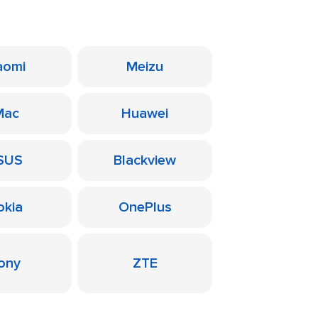
aomi
Meizu
Mac
Huawei
SUS
Blackview
okia
OnePlus
ony
ZTE