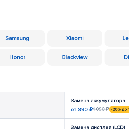
Samsung
Xiaomi
Le
Honor
Blackview
D
Замена аккумулятора
от
890 ₽
1 090 ₽
-20%
до 
Замена дисплея (LCD)