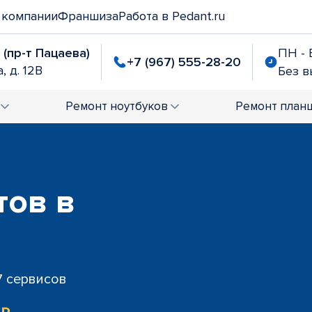
 компании
Франшиза
Работа в Pedant.ru
 (пр-т Пацаева)
ПН - 
+7 (967) 555-28-20
, д. 12В
Без 
Ремонт
ноутбуков
Ремонт
план
тов в
7 сервисов