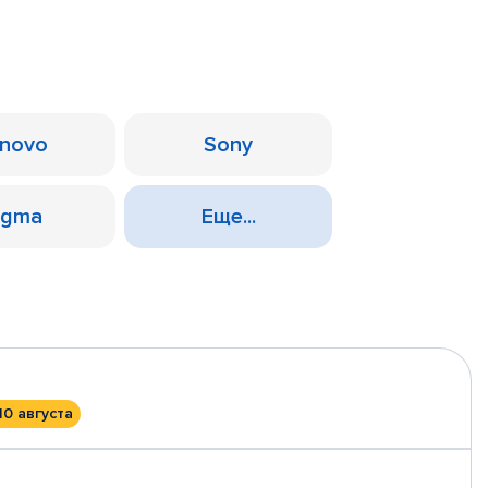
novo
Sony
igma
Еще...
10 августа