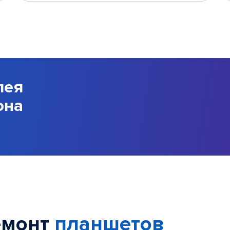
лея
она
емонт
планшетов