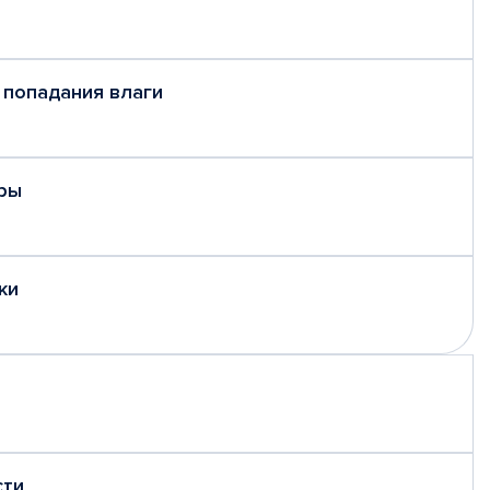
 попадания влаги
ры
ки
сти