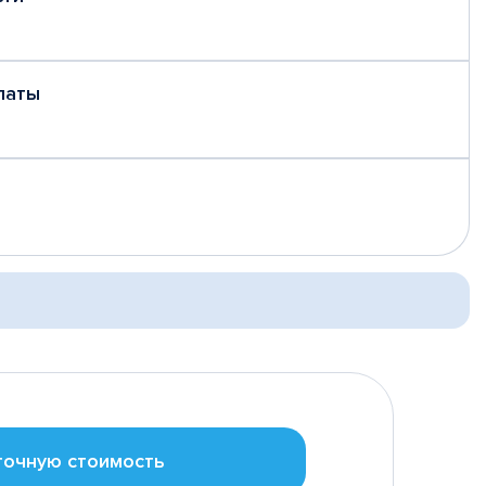
латы
точную стоимость