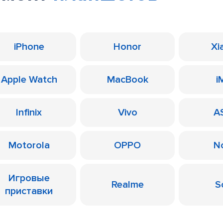
iPhone
Honor
Xi
Apple Watch
MacBook
i
Infinix
Vivo
A
Motorola
OPPO
N
Игровые
Realme
S
приставки