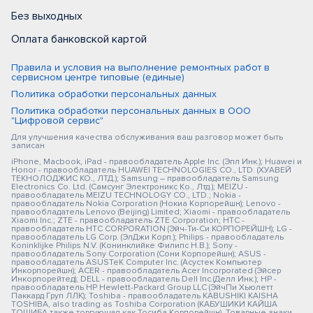
Без выходных
Оплата банковской картой
Правила и условия на выполнение ремонтных работ в
сервисном центре типовые (единые)
Политика обработки персональных данных
Политика обработки персональных данных в ООО
"Цифровой сервис"
Для улучшения качества обслуживания ваш разговор может быть
записан
iPhone, Macbook, iPad - правообладатель Apple Inc. (Эпл Инк.); Huawei и
Honor - правообладатель HUAWEI TECHNOLOGIES CO., LTD. (ХУАВЕЙ
ТЕКНОЛОДЖИС КО., ЛТД.); Samsung – правообладатель Samsung
Electronics Co. Ltd. (Самсунг Электроникс Ко., Лтд.); MEIZU -
правообладатель MEIZU TECHNOLOGY CO., LTD.; Nokia -
правообладатель Nokia Corporation (Нокиа Корпорейшн); Lenovo -
правообладатель Lenovo (Beijing) Limited; Xiaomi - правообладатель
Xiaomi Inc.; ZTE - правообладатель ZTE Corporation; HTC -
правообладатель HTC CORPORATION (Эйч-Ти-Си КОРПОРЕЙШН); LG -
правообладатель LG Corp. (ЭлДжи Корп.); Philips - правообладатель
Koninklijke Philips N.V. (Конинклийке Филипс Н.В.); Sony -
правообладатель Sony Corporation (Сони Корпорейшн); ASUS -
правообладатель ASUSTeK Computer Inc. (Асустек Компьютер
Инкорпорейшн); ACER - правообладатель Acer Incorporated (Эйсер
Инкорпорейтед); DELL - правообладатель Dell Inc.(Делл Инк.); HP -
правообладатель HP Hewlett-Packard Group LLC (ЭйчПи Хьюлетт
Паккард Груп ЛЛК); Toshiba - правообладатель KABUSHIKI KAISHA
TOSHIBA, also trading as Toshiba Corporation (КАБУШИКИ КАЙША
ТОШИБА также торгующая как Тосиба Корпорейшн). Товарные знаки