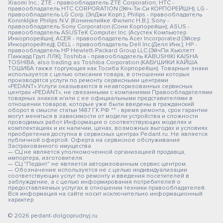
Xiaomi Inc.; ZTE - правообладатель ZTE Corporation; HTC -
правообладатель HTC CORPORATION (Эйч-Ти-Си КОРПОРЕЙШН); LG -
правообладатель LG Corp. (ЭлДжи Корп.); Philips - правообладатель
Koninklijke Philips N.V. (Конинклийке Филипс Н.В.); Sony -
правообладатель Sony Corporation (Сони Корпорейшн); ASUS -
правообладатель ASUSTeK Computer Inc. (Асустек Компьютер
Инкорпорейшн); ACER - правообладатель Acer Incorporated (Эйсер
Инкорпорейтед); DELL - правообладатель Dell Inc.(Делл Инк.); HP -
правообладатель HP Hewlett-Packard Group LLC (ЭйчПи Хьюлетт
Паккард Груп ЛЛК); Toshiba - правообладатель KABUSHIKI KAISHA
TOSHIBA, also trading as Toshiba Corporation (КАБУШИКИ КАЙША
ТОШИБА также торгующая как Тосиба Корпорейшн). Товарные знаки
используется с целью описания товара, в отношении которых
производятся услуги по ремонту сервисными центрами
«PEDANT».Услуги оказываются в неавторизованных сервисных
центрах «PEDANT», не связанными с компаниями Правообладателями
товарных знаков и/или с ее официальными представителями в
отношении товаров, которые уже были введены в гражданский
оборот в смысле статьи 1487 ГК РФ ** - время ремонта, срок гарантии
могут меняться в зависимости от модели устройства и сложности
проводимых работ Информация о соответствующих моделях и
комплектациях и их наличии, ценах, возможных выгодах и условиях
приобретения доступна в сервисных центрах Pedant.ru. Не является
публичной офертой. Оферта на сервисное обслуживание
Застрахованного имущества
— СЦ не является уполномоченной организацией продавца,
импортера, изготовителя.
— СЦ "Педант" не является авторизованным сервис центром.
— Обозначение используется не с целью индивидуализации
соответствующих услуг по ремонту и введения посетителей в
заблуждение, а с целью информирования потребителей о
предоставляемых услугах в отношении техники правообладателей.
Вся информация на сайте носит исключительно информационный
характер.
© 2026 pedant-dolgoprudnyj.ru