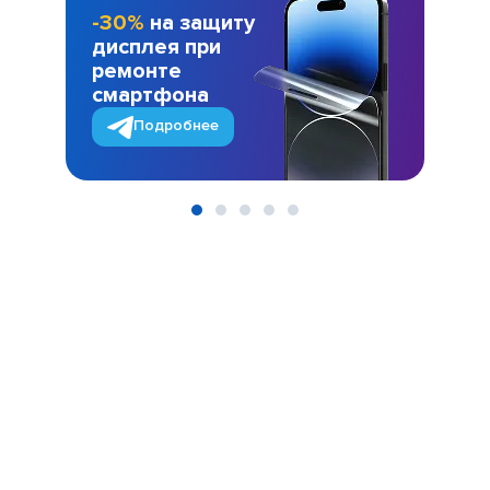
-30%
на защиту
дисплея при
ремонте
смартфона
Подробнее
Item
1
of
5