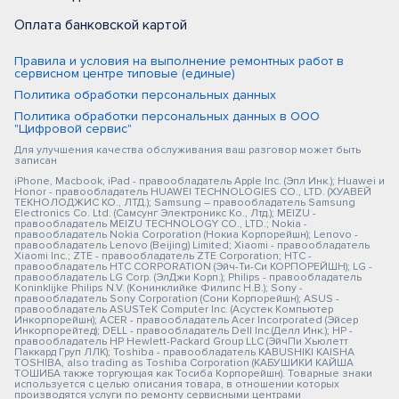
Оплата банковской картой
Правила и условия на выполнение ремонтных работ в
сервисном центре типовые (единые)
Политика обработки персональных данных
Политика обработки персональных данных в ООО
"Цифровой сервис"
Для улучшения качества обслуживания ваш разговор может быть
записан
iPhone, Macbook, iPad - правообладатель Apple Inc. (Эпл Инк.); Huawei и
Honor - правообладатель HUAWEI TECHNOLOGIES CO., LTD. (ХУАВЕЙ
ТЕКНОЛОДЖИС КО., ЛТД.); Samsung – правообладатель Samsung
Electronics Co. Ltd. (Самсунг Электроникс Ко., Лтд.); MEIZU -
правообладатель MEIZU TECHNOLOGY CO., LTD.; Nokia -
правообладатель Nokia Corporation (Нокиа Корпорейшн); Lenovo -
правообладатель Lenovo (Beijing) Limited; Xiaomi - правообладатель
Xiaomi Inc.; ZTE - правообладатель ZTE Corporation; HTC -
правообладатель HTC CORPORATION (Эйч-Ти-Си КОРПОРЕЙШН); LG -
правообладатель LG Corp. (ЭлДжи Корп.); Philips - правообладатель
Koninklijke Philips N.V. (Конинклийке Филипс Н.В.); Sony -
правообладатель Sony Corporation (Сони Корпорейшн); ASUS -
правообладатель ASUSTeK Computer Inc. (Асустек Компьютер
Инкорпорейшн); ACER - правообладатель Acer Incorporated (Эйсер
Инкорпорейтед); DELL - правообладатель Dell Inc.(Делл Инк.); HP -
правообладатель HP Hewlett-Packard Group LLC (ЭйчПи Хьюлетт
Паккард Груп ЛЛК); Toshiba - правообладатель KABUSHIKI KAISHA
TOSHIBA, also trading as Toshiba Corporation (КАБУШИКИ КАЙША
ТОШИБА также торгующая как Тосиба Корпорейшн). Товарные знаки
используется с целью описания товара, в отношении которых
производятся услуги по ремонту сервисными центрами