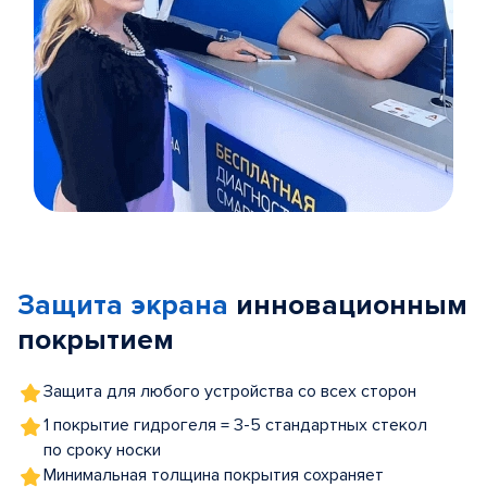
Item
1
of
Защита экрана
инновационным
5
покрытием
Защита для любого устройства со всех сторон
1 покрытие гидрогеля = 3-5 стандартных стекол
по сроку носки
Минимальная толщина покрытия сохраняет