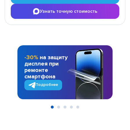
Узнать точную стоимость
-30%
на защиту
дисплея при
ремонте
смартфона
Подробнее
Item
1
of