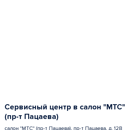
5
Сервисный центр в салон "МТС"
(пр-т Пацаева)
салон "МТС" (пр-т Пацаева), пр-т Пацаева, д. 12В