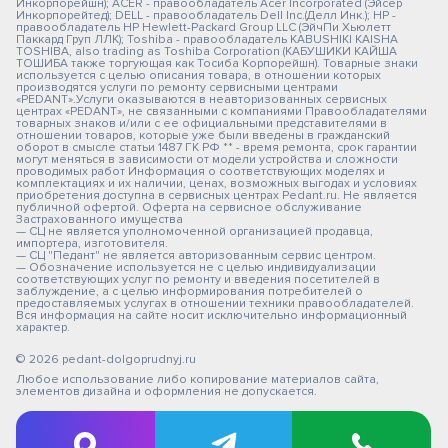
Инкорпорейшн); ACER - правообладатель Acer Incorporated (Эйсер
Инкорпорейтед); DELL - правообладатель Dell Inc.(Делл Инк.); HP -
правообладатель HP Hewlett-Packard Group LLC (ЭйчПи Хьюлетт
Паккард Груп ЛЛК); Toshiba - правообладатель KABUSHIKI KAISHA
TOSHIBA, also trading as Toshiba Corporation (КАБУШИКИ КАЙША
ТОШИБА также торгующая как Тосиба Корпорейшн). Товарные знаки
используется с целью описания товара, в отношении которых
производятся услуги по ремонту сервисными центрами
«PEDANT».Услуги оказываются в неавторизованных сервисных
центрах «PEDANT», не связанными с компаниями Правообладателями
товарных знаков и/или с ее официальными представителями в
отношении товаров, которые уже были введены в гражданский
оборот в смысле статьи 1487 ГК РФ ** - время ремонта, срок гарантии
могут меняться в зависимости от модели устройства и сложности
проводимых работ Информация о соответствующих моделях и
комплектациях и их наличии, ценах, возможных выгодах и условиях
приобретения доступна в сервисных центрах Pedant.ru. Не является
публичной офертой. Оферта на сервисное обслуживание
Застрахованного имущества
— СЦ не является уполномоченной организацией продавца,
импортера, изготовителя.
— СЦ "Педант" не является авторизованным сервис центром.
— Обозначение используется не с целью индивидуализации
соответствующих услуг по ремонту и введения посетителей в
заблуждение, а с целью информирования потребителей о
предоставляемых услугах в отношении техники правообладателей.
Вся информация на сайте носит исключительно информационный
характер.
© 2026 pedant-dolgoprudnyj.ru
Любое использование либо копирование материалов сайта,
элементов дизайна и оформления не допускается.