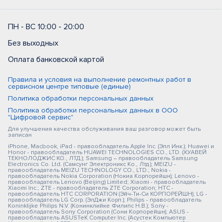
ПН - ВС 10:00 - 20:00
Без выходных
Оплата банковской картой
Правила и условия на выполнение ремонтных работ в
сервисном центре типовые (единые)
Политика обработки персональных данных
Политика обработки персональных данных в ООО
"Цифровой сервис"
Для улучшения качества обслуживания ваш разговор может быть
записан
iPhone, Macbook, iPad - правообладатель Apple Inc. (Эпл Инк.); Huawei и
Honor - правообладатель HUAWEI TECHNOLOGIES CO., LTD. (ХУАВЕЙ
ТЕКНОЛОДЖИС КО., ЛТД.); Samsung – правообладатель Samsung
Electronics Co. Ltd. (Самсунг Электроникс Ко., Лтд.); MEIZU -
правообладатель MEIZU TECHNOLOGY CO., LTD.; Nokia -
правообладатель Nokia Corporation (Нокиа Корпорейшн); Lenovo -
правообладатель Lenovo (Beijing) Limited; Xiaomi - правообладатель
Xiaomi Inc.; ZTE - правообладатель ZTE Corporation; HTC -
правообладатель HTC CORPORATION (Эйч-Ти-Си КОРПОРЕЙШН); LG -
правообладатель LG Corp. (ЭлДжи Корп.); Philips - правообладатель
Koninklijke Philips N.V. (Конинклийке Филипс Н.В.); Sony -
правообладатель Sony Corporation (Сони Корпорейшн); ASUS -
правообладатель ASUSTeK Computer Inc. (Асустек Компьютер