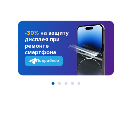
-30%
на защиту
дисплея при
ремонте
смартфона
Подробнее
Item
1
of
5