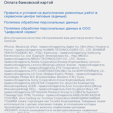
Оплата банковской картой
Правила и условия на выполнение ремонтных работ в
сервисном центре типовые (единые)
Политика обработки персональных данных
Политика обработки персональных данных в ООО
"Цифровой сервис"
Для улучшения качества обслуживания ваш разговор может быть
записан
iPhone, Macbook, iPad - правообладатель Apple Inc. (Эпл Инк.); Huawei и
Honor - правообладатель HUAWEI TECHNOLOGIES CO., LTD. (ХУАВЕЙ
ТЕКНОЛОДЖИС КО., ЛТД.); Samsung – правообладатель Samsung
Electronics Co. Ltd. (Самсунг Электроникс Ко., Лтд.); MEIZU -
правообладатель MEIZU TECHNOLOGY CO., LTD.; Nokia -
правообладатель Nokia Corporation (Нокиа Корпорейшн); Lenovo -
правообладатель Lenovo (Beijing) Limited; Xiaomi - правообладатель
Xiaomi Inc.; ZTE - правообладатель ZTE Corporation; HTC -
правообладатель HTC CORPORATION (Эйч-Ти-Си КОРПОРЕЙШН); LG -
правообладатель LG Corp. (ЭлДжи Корп.); Philips - правообладатель
Koninklijke Philips N.V. (Конинклийке Филипс Н.В.); Sony -
правообладатель Sony Corporation (Сони Корпорейшн); ASUS -
правообладатель ASUSTeK Computer Inc. (Асустек Компьютер
Инкорпорейшн); ACER - правообладатель Acer Incorporated (Эйсер
Инкорпорейтед); DELL - правообладатель Dell Inc.(Делл Инк.); HP -
правообладатель HP Hewlett-Packard Group LLC (ЭйчПи Хьюлетт
Паккард Груп ЛЛК); Toshiba - правообладатель KABUSHIKI KAISHA
TOSHIBA, also trading as Toshiba Corporation (КАБУШИКИ КАЙША
ТОШИБА также торгующая как Тосиба Корпорейшн). Товарные знаки
используется с целью описания товара, в отношении которых
производятся услуги по ремонту сервисными центрами
«PEDANT».Услуги оказываются в неавторизованных сервисных