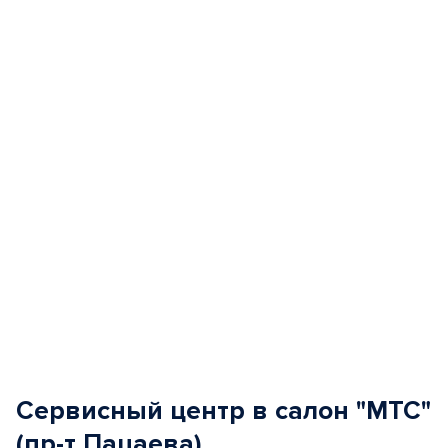
1
of
5
Сервисный центр в салон "МТС"
(пр-т Пацаева)