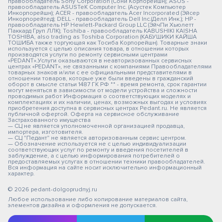
правообладатель Sony Corporation (Сони Корпорейшн); ASUS -
правообладатель ASUSTeK Computer Inc. (Асустек Компьютер
Инкорпорейшн); ACER - правообладатель Acer Incorporated (Эйсер
Инкорпорейтед); DELL - правообладатель Dell Inc.(Делл Инк.); HP -
правообладатель HP Hewlett-Packard Group LLC (ЭйчПи Хьюлетт
Паккард Груп ЛЛК); Toshiba - правообладатель KABUSHIKI KAISHA
TOSHIBA, also trading as Toshiba Corporation (КАБУШИКИ КАЙША
ТОШИБА также торгующая как Тосиба Корпорейшн). Товарные знаки
используется с целью описания товара, в отношении которых
производятся услуги по ремонту сервисными центрами
«PEDANT».Услуги оказываются в неавторизованных сервисных
центрах «PEDANT», не связанными с компаниями Правообладателями
товарных знаков и/или с ее официальными представителями в
отношении товаров, которые уже были введены в гражданский
оборот в смысле статьи 1487 ГК РФ ** - время ремонта, срок гарантии
могут меняться в зависимости от модели устройства и сложности
проводимых работ Информация о соответствующих моделях и
комплектациях и их наличии, ценах, возможных выгодах и условиях
приобретения доступна в сервисных центрах Pedant.ru. Не является
публичной офертой. Оферта на сервисное обслуживание
Застрахованного имущества
— СЦ не является уполномоченной организацией продавца,
импортера, изготовителя.
— СЦ "Педант" не является авторизованным сервис центром.
— Обозначение используется не с целью индивидуализации
соответствующих услуг по ремонту и введения посетителей в
заблуждение, а с целью информирования потребителей о
предоставляемых услугах в отношении техники правообладателей.
Вся информация на сайте носит исключительно информационный
характер.
© 2026 pedant-dolgoprudnyj.ru
Любое использование либо копирование материалов сайта,
элементов дизайна и оформления не допускается.