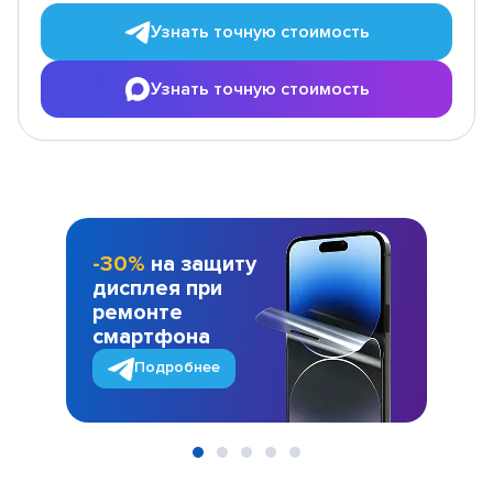
Узнать точную стоимость
Узнать точную стоимость
-30%
на защиту
дисплея при
ремонте
смартфона
Подробнее
Item