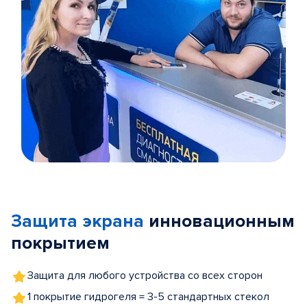
Item
1
of
Защита экрана
инновационным
5
покрытием
Защита для любого устройства со всех сторон
1 покрытие гидрогеля = 3-5 стандартных стекол