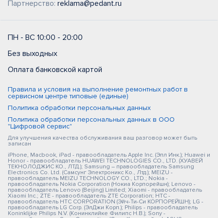
Партнерство:
reklama@pedant.ru
ПН - ВС 10:00 - 20:00
Без выходных
Оплата банковской картой
Правила и условия на выполнение ремонтных работ в
сервисном центре типовые (единые)
Политика обработки персональных данных
Политика обработки персональных данных в ООО
"Цифровой сервис"
Для улучшения качества обслуживания ваш разговор может быть
записан
iPhone, Macbook, iPad - правообладатель Apple Inc. (Эпл Инк.); Huawei и
Honor - правообладатель HUAWEI TECHNOLOGIES CO., LTD. (ХУАВЕЙ
ТЕКНОЛОДЖИС КО., ЛТД.); Samsung – правообладатель Samsung
Electronics Co. Ltd. (Самсунг Электроникс Ко., Лтд.); MEIZU -
правообладатель MEIZU TECHNOLOGY CO., LTD.; Nokia -
правообладатель Nokia Corporation (Нокиа Корпорейшн); Lenovo -
правообладатель Lenovo (Beijing) Limited; Xiaomi - правообладатель
Xiaomi Inc.; ZTE - правообладатель ZTE Corporation; HTC -
правообладатель HTC CORPORATION (Эйч-Ти-Си КОРПОРЕЙШН); LG -
правообладатель LG Corp. (ЭлДжи Корп.); Philips - правообладатель
Koninklijke Philips N.V. (Конинклийке Филипс Н.В.); Sony -