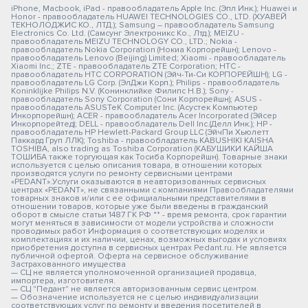
iPhone, Macbook, iPad - правообладатель Apple Inc. (Эпл Инк.); Huawei и
Honor - правообладатель HUAWEI TECHNOLOGIES CO., LTD. (ХУАВЕЙ
ТЕКНОЛОДЖИС КО., ЛТД.); Samsung – правообладатель Samsung
Electronics Co. Ltd. (Самсунг Электроникс Ко., Лтд.); MEIZU -
правообладатель MEIZU TECHNOLOGY CO., LTD.; Nokia -
правообладатель Nokia Corporation (Нокиа Корпорейшн); Lenovo -
правообладатель Lenovo (Beijing) Limited; Xiaomi - правообладатель
Xiaomi Inc.; ZTE - правообладатель ZTE Corporation; HTC -
правообладатель HTC CORPORATION (Эйч-Ти-Си КОРПОРЕЙШН); LG -
правообладатель LG Corp. (ЭлДжи Корп.); Philips - правообладатель
Koninklijke Philips N.V. (Конинклийке Филипс Н.В.); Sony -
правообладатель Sony Corporation (Сони Корпорейшн); ASUS -
правообладатель ASUSTeK Computer Inc. (Асустек Компьютер
Инкорпорейшн); ACER - правообладатель Acer Incorporated (Эйсер
Инкорпорейтед); DELL - правообладатель Dell Inc.(Делл Инк.); HP -
правообладатель HP Hewlett-Packard Group LLC (ЭйчПи Хьюлетт
Паккард Груп ЛЛК); Toshiba - правообладатель KABUSHIKI KAISHA
TOSHIBA, also trading as Toshiba Corporation (КАБУШИКИ КАЙША
ТОШИБА также торгующая как Тосиба Корпорейшн). Товарные знаки
используется с целью описания товара, в отношении которых
производятся услуги по ремонту сервисными центрами
«PEDANT».Услуги оказываются в неавторизованных сервисных
центрах «PEDANT», не связанными с компаниями Правообладателями
товарных знаков и/или с ее официальными представителями в
отношении товаров, которые уже были введены в гражданский
оборот в смысле статьи 1487 ГК РФ ** - время ремонта, срок гарантии
могут меняться в зависимости от модели устройства и сложности
проводимых работ Информация о соответствующих моделях и
комплектациях и их наличии, ценах, возможных выгодах и условиях
приобретения доступна в сервисных центрах Pedant.ru. Не является
публичной офертой. Оферта на сервисное обслуживание
Застрахованного имущества
— СЦ не является уполномоченной организацией продавца,
импортера, изготовителя.
— СЦ "Педант" не является авторизованным сервис центром.
— Обозначение используется не с целью индивидуализации
соответствующих услуг по ремонту и введения посетителей в