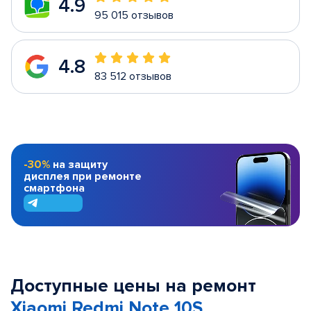
4.9
95 015 отзывов
4.8
83 512 отзывов
-30%
на защиту
дисплея при ремонте
смартфона
Доступные цены на ремонт
Xiaomi Redmi Note 10S