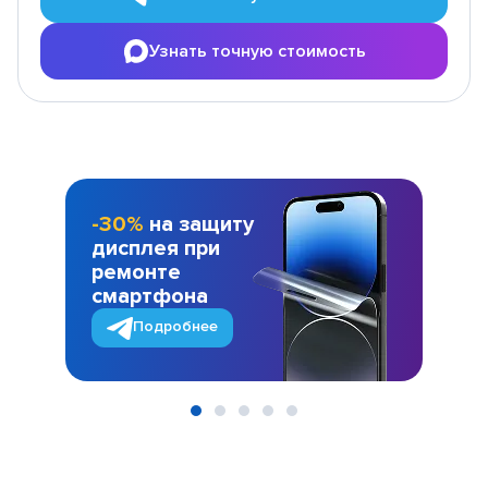
Узнать точную стоимость
-30%
на защиту
дисплея при
ремонте
смартфона
Подробнее
Item
1