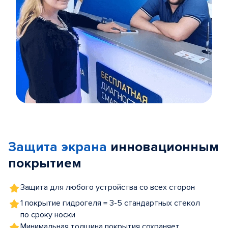
Item
1
of
Защита экрана
инновационным
5
покрытием
Защита для любого устройства со всех сторон
1 покрытие гидрогеля = 3-5 стандартных стекол
по сроку носки
Минимальная толщина покрытия сохраняет