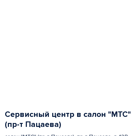
of
5
Сервисный центр в салон "МТС"
(пр-т Пацаева)