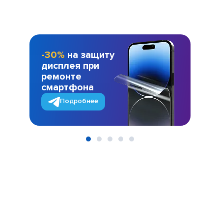
-30%
на защиту
дисплея при
ремонте
смартфона
Подробнее
Item
1
of
5