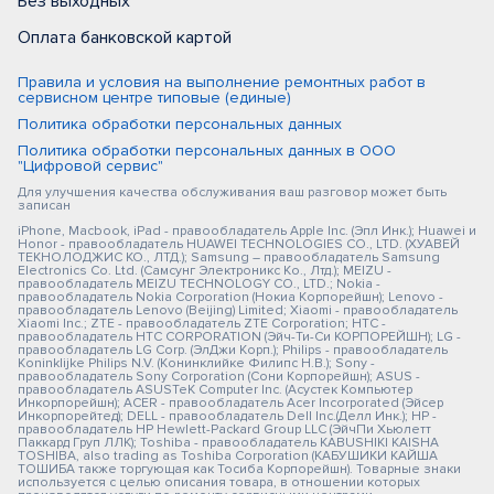
Без выходных
Оплата банковской картой
Правила и условия на выполнение ремонтных работ в
сервисном центре типовые (единые)
Политика обработки персональных данных
Политика обработки персональных данных в ООО
"Цифровой сервис"
Для улучшения качества обслуживания ваш разговор может быть
записан
iPhone, Macbook, iPad - правообладатель Apple Inc. (Эпл Инк.); Huawei и
Honor - правообладатель HUAWEI TECHNOLOGIES CO., LTD. (ХУАВЕЙ
ТЕКНОЛОДЖИС КО., ЛТД.); Samsung – правообладатель Samsung
Electronics Co. Ltd. (Самсунг Электроникс Ко., Лтд.); MEIZU -
правообладатель MEIZU TECHNOLOGY CO., LTD.; Nokia -
правообладатель Nokia Corporation (Нокиа Корпорейшн); Lenovo -
правообладатель Lenovo (Beijing) Limited; Xiaomi - правообладатель
Xiaomi Inc.; ZTE - правообладатель ZTE Corporation; HTC -
правообладатель HTC CORPORATION (Эйч-Ти-Си КОРПОРЕЙШН); LG -
правообладатель LG Corp. (ЭлДжи Корп.); Philips - правообладатель
Koninklijke Philips N.V. (Конинклийке Филипс Н.В.); Sony -
правообладатель Sony Corporation (Сони Корпорейшн); ASUS -
правообладатель ASUSTeK Computer Inc. (Асустек Компьютер
Инкорпорейшн); ACER - правообладатель Acer Incorporated (Эйсер
Инкорпорейтед); DELL - правообладатель Dell Inc.(Делл Инк.); HP -
правообладатель HP Hewlett-Packard Group LLC (ЭйчПи Хьюлетт
Паккард Груп ЛЛК); Toshiba - правообладатель KABUSHIKI KAISHA
TOSHIBA, also trading as Toshiba Corporation (КАБУШИКИ КАЙША
ТОШИБА также торгующая как Тосиба Корпорейшн). Товарные знаки
используется с целью описания товара, в отношении которых